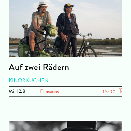
Auf zwei Rädern
KINO&KUCHEN
Mi
12.8.
Filmcasino
15:00