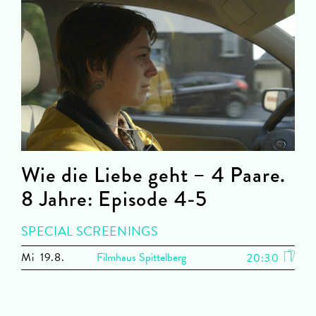
Wie die Liebe geht – 4 Paare.
8 Jahre: Episode 4-5
SPECIAL SCREENINGS
Mi
19.8.
Filmhaus Spittelberg
20:30