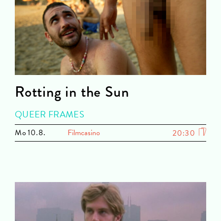
Rotting in the Sun
QUEER FRAMES
Mo
10.8.
Filmcasino
20:30