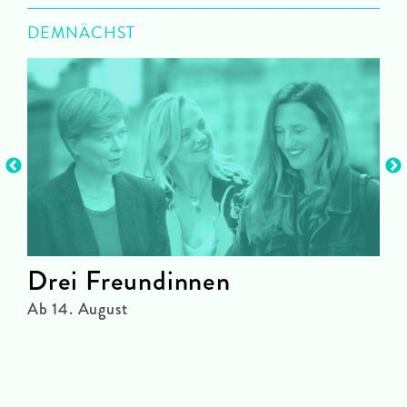
DEMNÄCHST
Drei Freundinnen
Ab 14. August
A