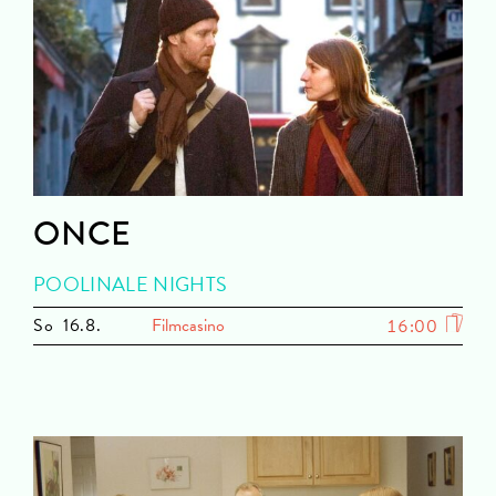
ONCE
POOLINALE NIGHTS
So
16.8.
Filmcasino
16:00