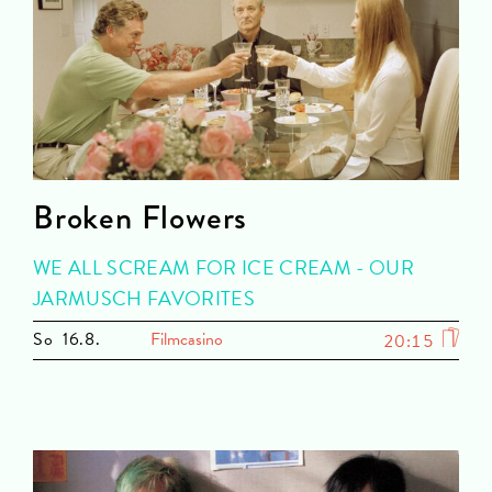
Broken Flowers
WE ALL SCREAM FOR ICE CREAM - OUR
JARMUSCH FAVORITES
So
16.8.
Filmcasino
20:15