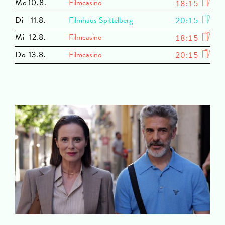
Mo
10.8.
Filmcasino
18:15
Di
11.8.
Filmhaus Spittelberg
20:15
Mi
12.8.
Filmcasino
18:15
Do
13.8.
Filmcasino
20:15