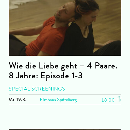
Wie die Liebe geht – 4 Paare.
8 Jahre: Episode 1-3
SPECIAL SCREENINGS
Mi
19.8.
Filmhaus Spittelberg
18:00