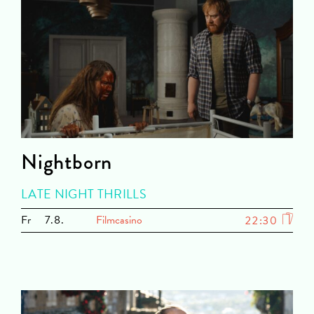
Nightborn
LATE NIGHT THRILLS
Fr
7.8.
Filmcasino
22:30