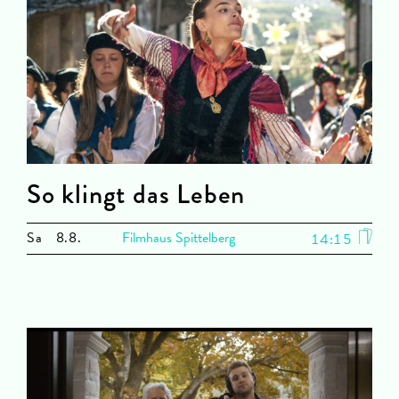
So klingt das Leben
Sa
8.8.
Filmhaus Spittelberg
14:15