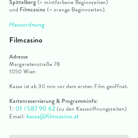
(= mintfarbene Beginnzeiten)
Spittelberg
und
(= orange Beginnzeiten).
Filmcasino
Hausordnung
Filmcasino
Adresse
Margaretenstraße 78
1050 Wien
Kassa ist ab 30 min vor dem ersten Film geöffnet.
Kartenreservierung & Programminfo:
01 / 587 90 62
T:
(zu den Kassaöffnungszeiten)
kassa@filmcasino.at
Email: