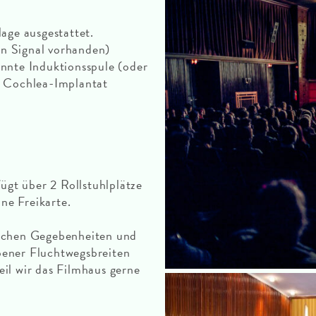
age ausgestattet.
ein Signal vorhanden)
annte Induktionsspule (oder
. Cochlea-Implantat
fügt über 2 Rollstuhlplätze
ine Freikarte.
lichen Gegebenheiten und
bener Fluchtwegsbreiten
weil wir das Filmhaus gerne