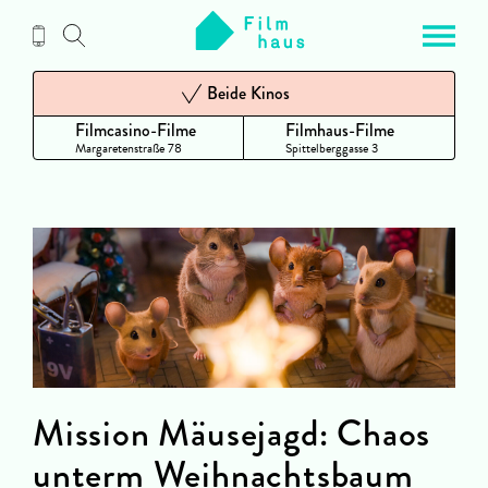
Zum
Inhalt
Beide Kinos
Filmcasino-Filme
Filmhaus-Filme
Margaretenstraße 78
Spittelberggasse 3
Mission Mäusejagd: Chaos
unterm Weihnachtsbaum