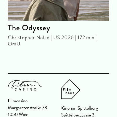
The Odyssey
Christopher Nolan | US 2026 | 172 min |
OmU
2
Filmcasino
Margaretenstraße 78
Kino am Spittelberg
1050 Wien
Spittelberggasse 3