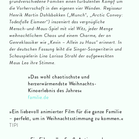
grundverschiedene Familien einen turbulenten Kampf um
die Vorherrschaft in den eigenen vier Wänden. Regisseur
Henrik Martin Dahlsbakken („Munch“, „Arctic Convoy:
Todesfalle Eismeer“) inszeniert das vergnügliche
Mensch-und-Maus-Spiel mit viel Witz, jeder Menge
weihnachtlichem Chaos und einem Charme, der an
Genreklassiker wie „Kevin – Allein zu Haus“ erinnert. In
der deutschen Fassung leiht die Singer-Songwriterin und
Schauspielerin Lina Larissa Strahl der aufgeweckten
Maus Lea ihre Stimme.
»
Das wohl chaotischste und
herzerwärmendste Weihnachts-
Kinoerlebnis des Jahres
«
familie.de
»
Ein liebevoll animierter Film für die ganze Familie
– perfekt, um in Weihnachtsstimmung zu kommen.
«
TIPI