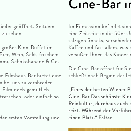
Cine-Bar i
wieder geöffnet. Seitdem
Im Filmcasino befindet sic
U zu sehen.
eine Zeitreise in die 50er-
salzigen Snacks, verschied
 großes Kino-Buffet im
Kaffee und fast allem, was
Bier, Wein, Sekt, frischem
versüßen Ihnen das Kinoerl
ummi, Schokobanane & Co.
Die Cine-Bar öffnet für Si
ie Filmhaus-Bar bietet eine
schließt nach Beginn der le
m bei uns zu verabreden
 Film noch gemütlich
„Eines der besten Wiener P
 tratschen, oder einfach so
Cine-Bar Das schönste Kino
Reinkultur, durchaus auch 
reizt. Während der Vorfüh
der ersten Vorstellung und
Falter
einen Platz.“