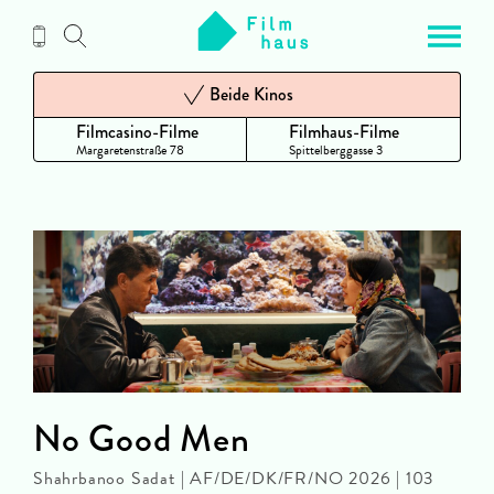
Zum
Inhalt
Beide Kinos
Filmcasino-Filme
Filmhaus-Filme
Margaretenstraße 78
Spittelberggasse 3
No Good Men
Shahrbanoo Sadat | AF/DE/DK/FR/NO 2026 | 103