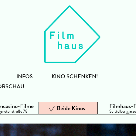
INFOS
KINO SCHENKEN!
ORSCHAU
mcasino-Filme
Filmhaus-
Beide Kinos
aretenstraße 78
Spittelberggasse