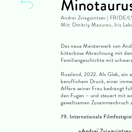
Minotauru
Andreï Zviaguintsev | FR/DE/
Mit: Dmitriy Mazurov, Iris Leb
Das neue Meisterwerk von Andre
bitterböse Abrechnung mit den
Familiengeschichte mit schwa
Russland, 2022. Als Gleb, ein 
beruflichem Druck, einer imme
Affäre seiner Frau bedrängt füh
den Fugen – und steuert mit w
gewaltsamen Zusammenbruch z
79. Internationale Filmfestspi
»Andreï Zviaguintsev