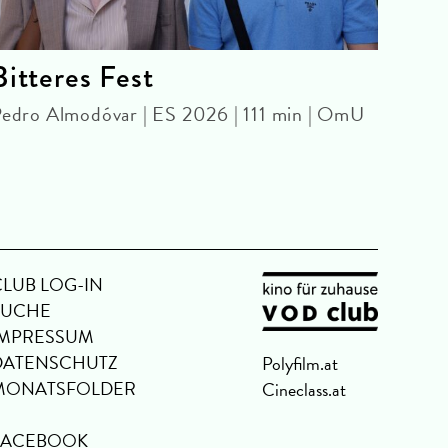
Bitteres Fest
Bar
edro Almodóvar | ES 2026 | 111 min | OmU
FRID
Zach 
CLUB LOG-IN
SUCHE
IMPRESSUM
DATENSCHUTZ
Polyfilm.at
MONATSFOLDER
Cineclass.at
FACEBOOK