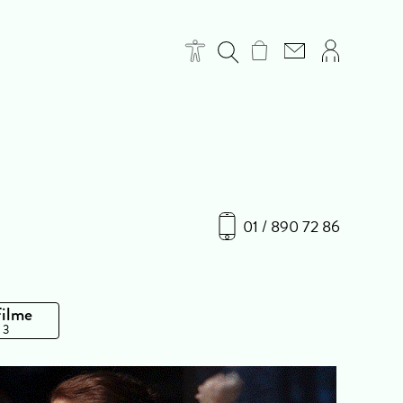
01 / 890 72 86
Filme
 3