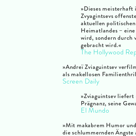
»Dieses meisterhaft 
Zvyagintsevs offenst
aktuellen politische
Heimatlandes – eine
wird, sondern durch 
gebracht wird
.
«
The Hollywood Rep
»Andreï Zviaguintsev verfil
als makellosen Familienthril
Screen Daily
»Zviaguintsev liefert
Prägnanz, seine Gewa
El Mundo
»Mit makabrem Humor und ei
die schlummernden Ängste a