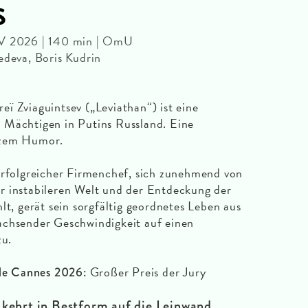
s
LV 2026 | 140 min | OmU
edeva, Boris Kudrin
ï Zviaguintsev („Leviathan“) ist eine
 Mächtigen in Putins Russland. Eine
rzem Humor.
erfolgreicher Firmenchef, sich zunehmend von
r instabileren Welt und der Entdeckung der
lt, gerät sein sorgfältig geordnetes Leben aus
achsender Geschwindigkeit auf einen
u.
Großer Preis der Jury
ele Cannes 2026:
 kehrt in Bestform auf die Leinwand