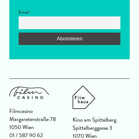
Email
Filmcasino
Margaretenstraße 78
Kino am Spittelberg
1050 Wien
Spittelberggasse 3
01 / 587 90 62
1070 Wien