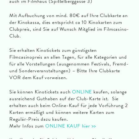
auch im Filmhaus (Spittelberggasse 3)
Mit Aufbuchung von mind. 80€ auf Ihre Clubkarte an
der Kinokassa, dies entspricht ca 10 Kinokarten zum
Clubpreis, sind Sie auf Wunsch Mitglied im Filmcasino-
Club.
Sie erhalten Kinotickets zum günstigsten
Filmcasinopreis an allen Tagen, für alle Kategorien und
für alle Vorstellungen (ausgenommen Festivals, Fremd-
und Sonderveranstaltungen) – Bitte Ihre Clubkarte
VOR dem Kauf vorweisen.
Sie können Kinotickets auch
ONLINE
kaufen, solange
ausreichend Guthaben auf der Club-Karte ist. Sie
erhalten auch beim Online-Kauf für jede Vorführung 2
Karten ermäßigt und können weitere Karten zum
Regulär-Preis dazu kaufen.
Mehr Infos zum
ONLINE KAUF hier >>