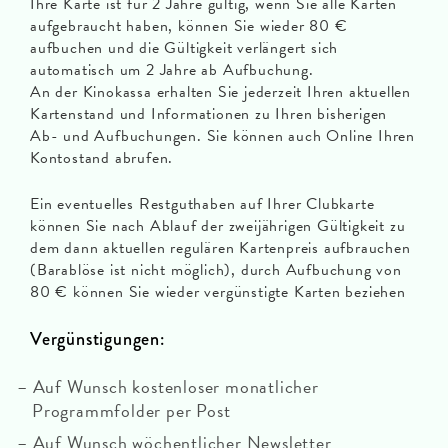
Ihre Karte ist für 2 Jahre gültig, wenn Sie alle Karten
aufgebraucht haben, können Sie wieder 80 €
aufbuchen und die Gültigkeit verlängert sich
automatisch um 2 Jahre ab Aufbuchung.
An der Kinokassa erhalten Sie jederzeit Ihren aktuellen
Kartenstand und Informationen zu Ihren bisherigen
Ab- und Aufbuchungen. Sie können auch Online Ihren
Kontostand abrufen.
Ein eventuelles Restguthaben auf Ihrer Clubkarte
können Sie nach Ablauf der zweijährigen Gültigkeit zu
dem dann aktuellen regulären Kartenpreis aufbrauchen
(Barablöse ist nicht möglich), durch Aufbuchung von
80 € können Sie wieder vergünstigte Karten beziehen
Vergünstigungen:
Auf Wunsch kostenloser monatlicher
Programmfolder per Post
Auf Wunsch wöchentlicher Newsletter