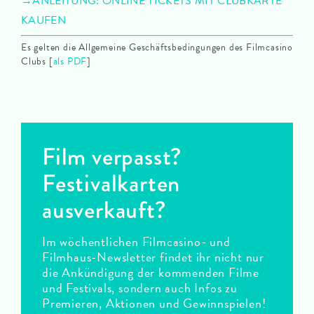
→ANLEITUNG: ONLINE TICKETS MIT CLUBKARTE
KAUFEN
Es gelten die Allgemeine Geschäftsbedingungen des Filmcasino
Clubs [
als PDF
]
Film verpasst?
Festivalkarten
ausverkauft?
Im wöchentlichen Filmcasino- und
Filmhaus-Newsletter findet ihr nicht nur
die Ankündigung der kommenden Filme
und Festivals, sondern auch Infos zu
Premieren, Aktionen und Gewinnspielen!