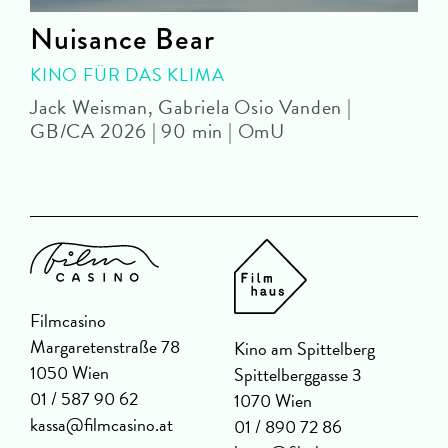
Nuisance Bear
KINO FÜR DAS KLIMA
Jack Weisman, Gabriela Osio Vanden |
J
GB/CA 2026 | 90 min | OmU
Filmcasino
Margaretenstraße 78
Kino am Spittelberg
1050 Wien
Spittelberggasse 3
01 / 587 90 62
1070 Wien
kassa@filmcasino.at
01 / 890 72 86