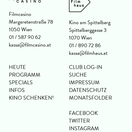
Filmcasino
Margaretenstraße 78
Kino am Spittelberg
1050 Wien
Spittelberggasse 3
01 / 587 90 62
1070 Wien
kassa@filmcasino.at
01 / 890 72 86
kassa@filmhaus.at
HEUTE
CLUB LOG-IN
PROGRAMM
SUCHE
SPECIALS
IMPRESSUM
INFOS
DATENSCHUTZ
KINO SCHENKEN!
MONATSFOLDER
FACEBOOK
TWITTER
INSTAGRAM