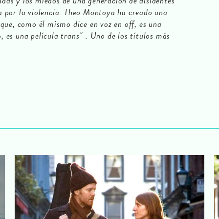
dudas y los miedos de una generación de disidentes
 por la violencia. Theo Montoya ha creado una
que, como él mismo dice en voz en off, es una
o, es una película trans“ . Uno de los títulos más