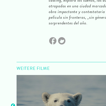
casting, explora los sueños, las 
atrapados en una ciudad marcada
obra impactante y contestataria 
película sin fronteras, „sin géner
sorprendentes del año.
WEITERE FILME