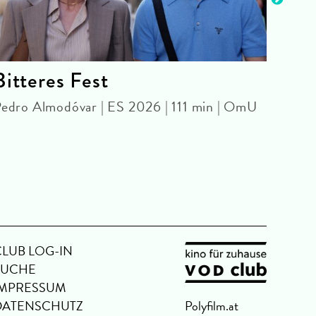
Bitteres Fest
Bar
Nac
edro Almodóvar | ES 2026 | 111 min | OmU
ARCH
Gabri
Ome
CLUB LOG-IN
SUCHE
IMPRESSUM
DATENSCHUTZ
Polyfilm.at