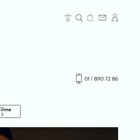
01 / 890 72 86
Filme
 3