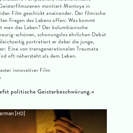
Geisterfilmszenen montiert Montoya in
iden Film geschickt aneinander. Der filmische
ellen Fragen des Lebens offen: Was kommt
bt man das Leben? Der kolumbianische
chaurig-schönen, schonungslos ehrlichen Debüt
Gleichzeitig porträtiert er dabei die junge,
n: Eine von transgenerationalen Traumata
Tod oft nähersteht als dem Leben.
ester innovativer Film
m
iefst politische Geisterbeschwörung.«
german [HD]