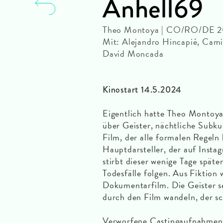
Anhell69
Theo Montoya | CO/RO/DE 20
Mit: Alejandro Hincapié, Cami
David Moncada
Kinostart 14.5.2024
Eigentlich hatte Theo Montoya 
über Geister, nächtliche Subku
Film, der alle formalen Regeln b
Hauptdarsteller, der auf Insta
stirbt dieser wenige Tage späte
Todesfälle folgen. Aus Fiktion 
Dokumentarfilm. Die Geister se
durch den Film wandeln, der sch
Verworfene Castingaufnahmen, 