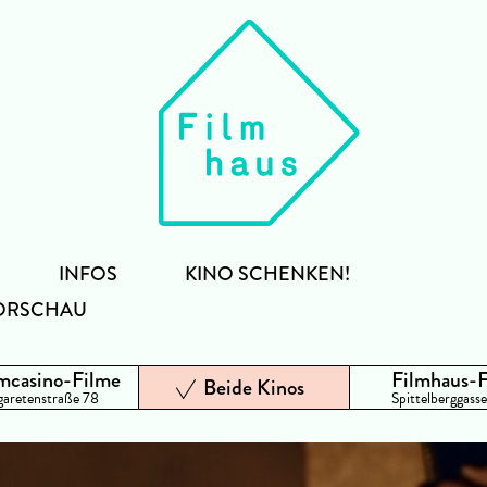
INFOS
KINO SCHENKEN!
ORSCHAU
mcasino-Filme
Filmhaus-
Beide Kinos
aretenstraße 78
Spittelberggasse