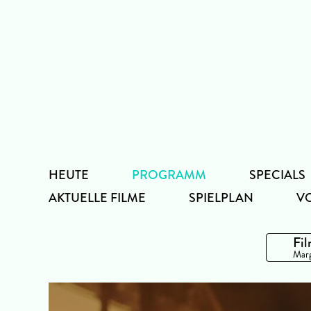
Zum
Inhalt
HEUTE
PROGRAMM
SPECIALS
AKTUELLE FILME
SPIELPLAN
V
Fil
Marg