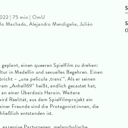
S
22 | 75 min | OmU
S
lo Machado, Alejandro Mendigaña, Julián
(
geplant, einen queeren Spielfilm zu drehen:
ltur in Medellín und sexuelles Begehren. Einen
richt – „una película ‚trans‘“. Als er seinen
gram „Anhell69“ heißt, endlich gecastet hat,
r an einer Überdosis Heroin. Weitere
wird Realität, aus dem Spielfilmprojekt ein
iner Freunde sind die Protagonist:innen, die
ließlich entstanden ist.
exzessive Partyszenen, melancholische