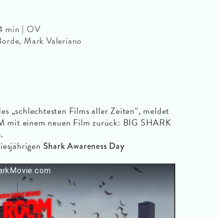
4 min | OV
Borde, Mark Valeriano
s „schlechtesten Films aller Zeiten“, meldet
M mit einem neuen Film zurück: BIG SHARK
.
iesjährigen
Shark Awareness Day
arkMovie.com