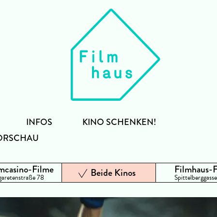
INFOS
KINO SCHENKEN!
ORSCHAU
mcasino-Filme
Filmhaus-
Beide Kinos
aretenstraße 78
Spittelberggasse