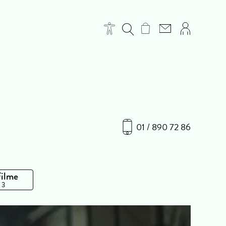
01 / 890 72 86
Filme
 3