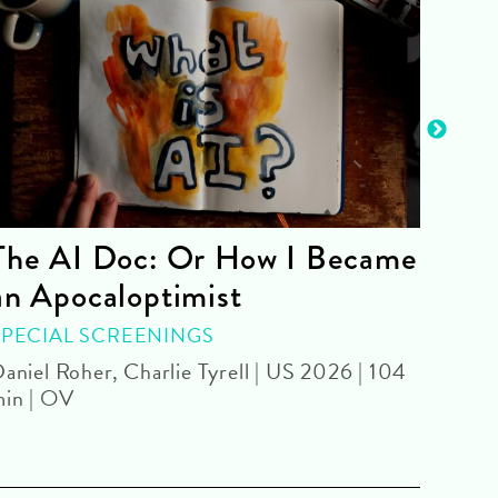
The AI Doc: Or How I Became
The
an Apocaloptimist
SPEC
Béla 
SPECIAL SCREENINGS
aniel Roher, Charlie Tyrell | US 2026 | 104
in | OV