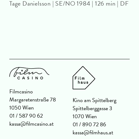
Tage Danielsson | SE/NO 1984 | 126 min | DF
D
Filmcasino
Margaretenstraße 78
Kino am Spittelberg
1050 Wien
Spittelberggasse 3
01 / 587 90 62
1070 Wien
kassa@filmcasino.at
01 / 890 72 86
kassa@filmhaus.at