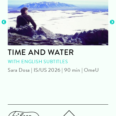
TIME AND WATER
WITH ENGLISH SUBTITLES
Sara Dosa | IS/US 2026 | 90 min | OmeU
P