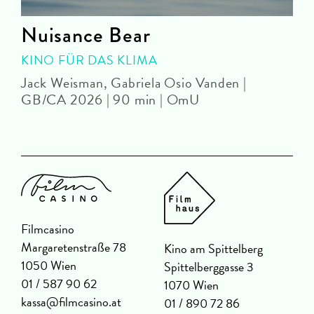
Nuisance Bear
KINO FÜR DAS KLIMA
Jack Weisman, Gabriela Osio Vanden |
J
GB/CA 2026 | 90 min | OmU
Filmcasino
Margaretenstraße 78
Kino am Spittelberg
1050 Wien
Spittelberggasse 3
01 / 587 90 62
1070 Wien
kassa@filmcasino.at
01 / 890 72 86