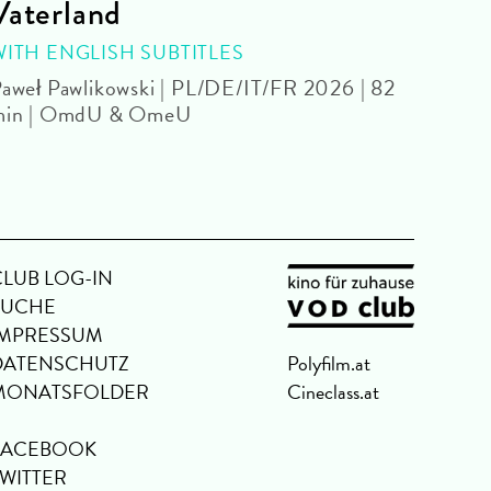
Vaterland
Sym
- 4
WITH ENGLISH SUBTITLES
aweł Pawlikowski | PL/DE/IT/FR 2026 | 82
WITH
min | OmdU & OmeU
Park 
CLUB LOG-IN
SUCHE
IMPRESSUM
DATENSCHUTZ
Polyfilm.at
MONATSFOLDER
Cineclass.at
FACEBOOK
TWITTER