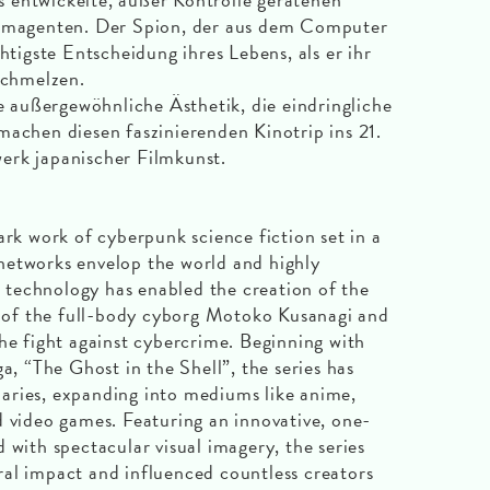
eimagenten. Der Spion, der aus dem Computer
htigste Entscheidung ihres Lebens, als er ihr
schmelzen.
ie außergewöhnliche Ästhetik, die eindringliche
machen diesen faszinierenden Kinotrip ins 21.
erk japanischer Filmkunst.
ark work of cyberpunk science fiction set in a
networks envelop the world and highly
technology has enabled the creation of the
ry of the full-body cyborg Motoko Kusanagi and
he fight against cybercrime. Beginning with
 “The Ghost in the Shell”, the series has
aries, expanding into mediums like anime,
d video games. Featuring an innovative, one-
 with spectacular visual imagery, the series
al impact and influenced countless creators