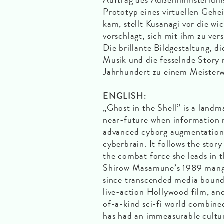
Prototyp eines virtuellen Geh
kam, stellt Kusanagi vor die wic
vorschlägt, sich mit ihm zu ver
Die brillante Bildgestaltung, d
Musik und die fesselnde Story 
Jahrhundert zu einem Meisterw
ENGLISH:
„Ghost in the Shell” is a landm
near-future when information 
advanced cyborg augmentation 
cyberbrain. It follows the sto
the combat force she leads in t
Shirow Masamune’s 1989 manga,
since transcended media bound
live-action Hollywood film, an
of-a-kind sci-fi world combined
has had an immeasurable cultur