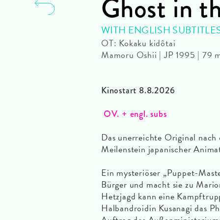
Ghost in th
WITH ENGLISH SUBTITLE
OT: Kokaku kidôtai
Mamoru Oshii | JP 1995 | 79 
Kinostart 8.8.2026
OV. + engl. subs
Das unerreichte Original nac
Meilenstein japanischer Anima
Ein mysteriöser „Puppet-Master
Bürger und macht sie zu Mario
Hetzjagd kann eine Kampftrupp
Halbandroidin Kusanagi das Pha
Auftrag des Außenministeriums