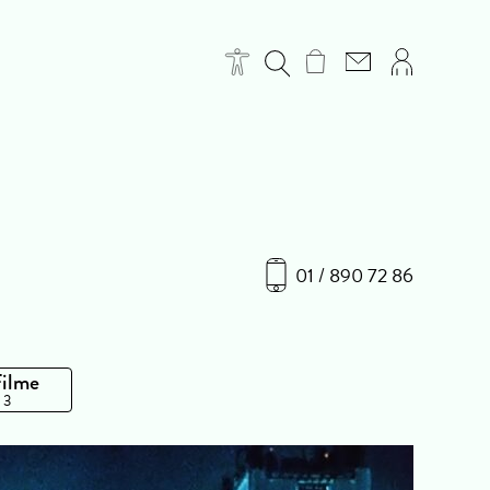
01 / 890 72 86
Filme
 3