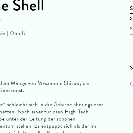
e Shell
S
S
S
S
min | OmeU
S
h dem Manga von Masamune Shirow, ein
O
tionskunst.
“ schleicht sich in die Gehirne ahnungsloser
netten. Nach einer furiosen High-Tech-
e unter der Leitung der schönen
ntom stellen. Es entpuppt sich als der im
 entwickelte, außer Kontrolle geratenen