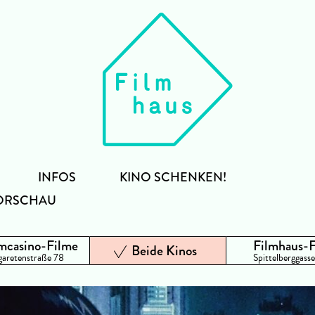
INFOS
KINO SCHENKEN!
ORSCHAU
mcasino-Filme
Filmhaus-
Beide Kinos
aretenstraße 78
Spittelberggasse