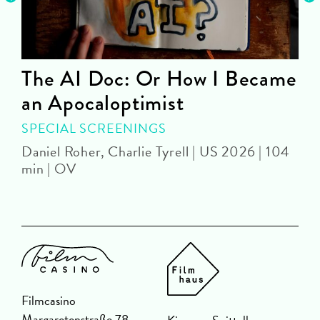
The AI Doc: Or How I Became
an Apocaloptimist
D
SPECIAL SCREENINGS
Daniel Roher, Charlie Tyrell | US 2026 | 104
min | OV
Filmcasino
Margaretenstraße 78