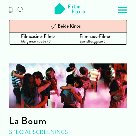
Zum
Inhalt
Beide Kinos
Filmcasino-Filme
Filmhaus-Filme
Margaretenstraße 78
Spittelberggasse 3
La Boum
SPECIAL SCREENINGS