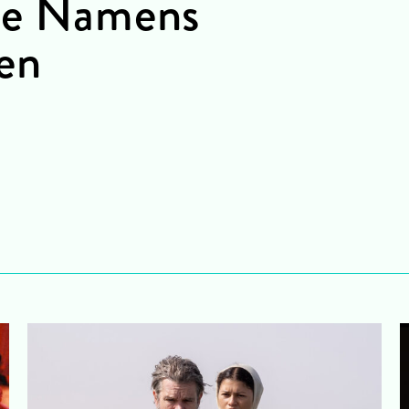
nge Namens
en