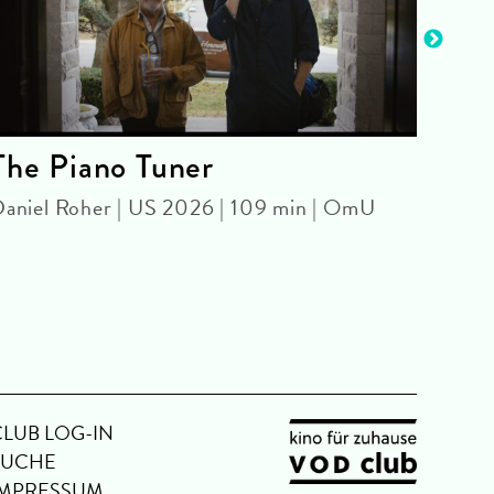
The Piano Tuner
Bar
Nac
aniel Roher | US 2026 | 109 min | OmU
ARCH
Gabri
Ome
CLUB LOG-IN
SUCHE
IMPRESSUM