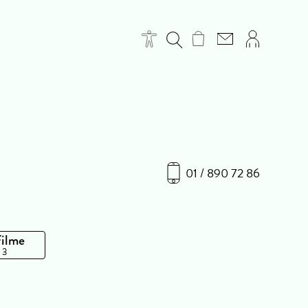
01 / 890 72 86
Filme
 3