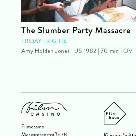
her
The Slumber Party Massacre
OUR
FRIDAY FRIGHTS
Amy Holden Jones | US 1982 | 70 min | OV
 |
Filmcasino
Margaretenstraße 78
Kino am Spitte