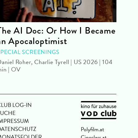
The AI Doc: Or How I Became
The
an Apocaloptimist
SPEC
Béla 
SPECIAL SCREENINGS
aniel Roher, Charlie Tyrell | US 2026 | 104
in | OV
CLUB LOG-IN
SUCHE
IMPRESSUM
DATENSCHUTZ
Polyfilm.at
MONATSFOLDER
Cineclass.at