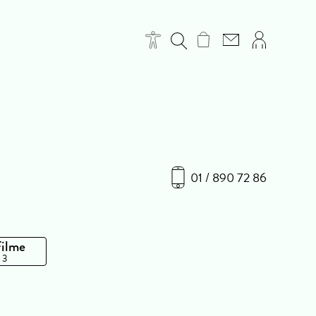
01 / 890 72 86
Filme
 3