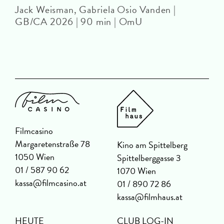
Jack Weisman, Gabriela Osio Vanden |
J
GB/CA 2026 | 90 min | OmU
Filmcasino
Margaretenstraße 78
Kino am Spittelberg
1050 Wien
Spittelberggasse 3
01 / 587 90 62
1070 Wien
kassa@filmcasino.at
01 / 890 72 86
kassa@filmhaus.at
HEUTE
CLUB LOG-IN