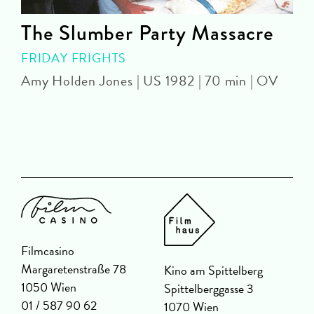
The Slumber Party Massacre
FRIDAY FRIGHTS
Amy Holden Jones | US 1982 | 70 min | OV
Z
Filmcasino
Margaretenstraße 78
Kino am Spittelberg
1050 Wien
Spittelberggasse 3
01 / 587 90 62
1070 Wien