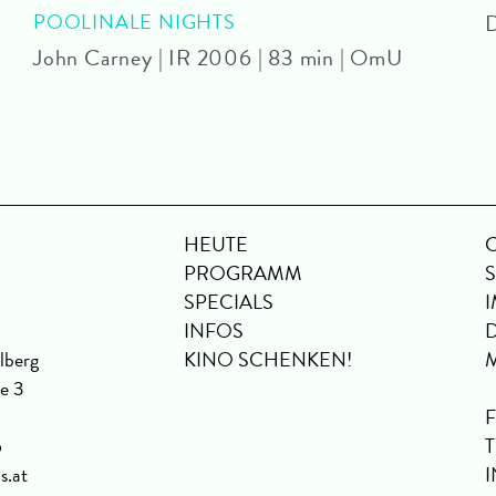
POOLINALE NIGHTS
D
John Carney | IR 2006 | 83 min | OmU
HEUTE
PROGRAMM
SPECIALS
INFOS
lberg
KINO SCHENKEN!
se 3
6
s.at