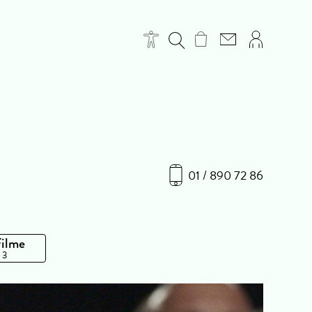
01 / 890 72 86
Filme
 3