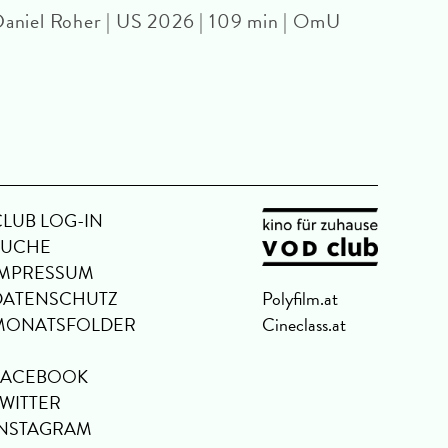
aniel Roher | US 2026 | 109 min | OmU
Chris
OmU
CLUB LOG-IN
SUCHE
IMPRESSUM
DATENSCHUTZ
Polyfilm.at
MONATSFOLDER
Cineclass.at
FACEBOOK
TWITTER
INSTAGRAM