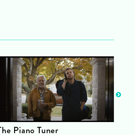
The Piano Tuner
The