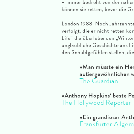
– immer bedroht von der nahend
können sie retten, bevor die G
London 1988. Noch Jahrzehnte 
verfolgt, die er nicht retten k
Life“ die überlebenden „Winto
unglaubliche Geschichte ans L
den Schuldgefühlen stellen, die
»
Man müsste ein Herz
außergewöhnlichen w
The Guardian
»
Anthony Hopkins‘ beste Pe
The Hollywood Reporter
»
Ein grandioser Ant
Frankfurter Allgem