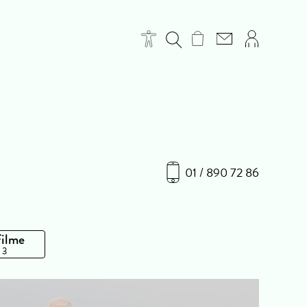
01 / 890 72 86
Filme
 3