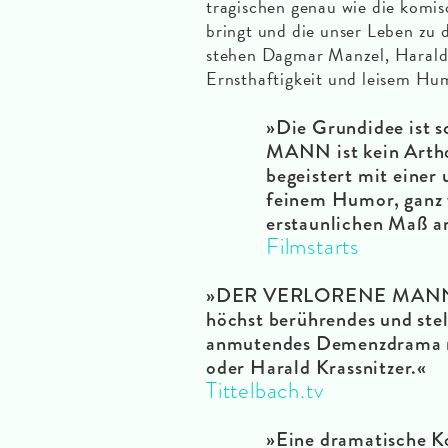
tragischen genau wie die komis
bringt und die unser Leben zu 
stehen Dagmar Manzel, Harald 
Ernsthaftigkeit und leisem Hum
»Die Grundidee ist
MANN ist kein Artho
begeistert mit einer
feinem Humor, ganz 
erstaunlichen Maß a
Filmstarts
»DER VERLORENE MANN ist 
höchst berührendes und ste
anmutendes Demenzdrama m
oder Harald Krassnitzer.«
Tittelbach.tv
»Eine dramatische K