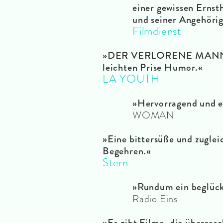
einer gewissen Ernst
und seiner Angehöri
Filmdienst
»DER VERLORENE MANN pu
leichten Prise Humor.«
LA YOUTH
»Hervorragend und ei
WOMAN
»Eine bittersüße und zuglei
Begehren.«
Stern
»Rundum ein beglück
Radio Eins
»Es gibt Filme, die überras