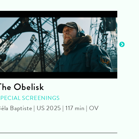
The Obelisk
The
SPECIAL SCREENINGS
Olivi
éla Baptiste | US 2025 | 117 min | OV