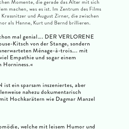
chen Momente, die gerade das Alter mit sich
dem machen, was es ist. Im Zentrum des Films
Krassnitzer und August Zirner, die zwischen
or als Hanne, Kurt und Bernd brillieren.
 schon mal genial…. DER VERLORENE
use-Kitsch von der Stange, sondern
 unerwarteten Ménage-à-trois…. mit
viel Empathie und sogar einem
n Horniness.«
ein sparsam inszeniertes, aber
llenweise nahezu dokumentarisch
it Hochkarätern wie Dagmar Manzel
omödie, welche mit leisem Humor und