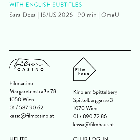
WITH ENGLISH SUBTITLES
Sara Dosa | IS/US 2026 | 90 min | OmeU
P
Filmcasino
Margaretenstraße 78
Kino am Spittelberg
1050 Wien
Spittelberggasse 3
01 / 587 90 62
1070 Wien
kassa@filmcasino.at
01 / 890 72 86
kassa@filmhaus.at
HEUTE
CLUB LOG-IN