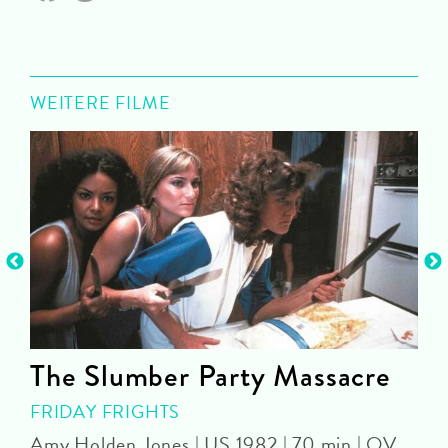
WEITERE FILME
The Slumber Party Massacre
FRIDAY FRIGHTS
Amy Holden Jones | US 1982 | 70 min | OV
Z