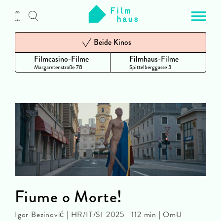
Zum
Inhalt
Beide Kinos
Filmcasino-Filme
Filmhaus-Filme
Margaretenstraße 78
Spittelberggasse 3
Fiume o Morte!
Igor Bezinović | HR/IT/SI 2025 | 112 min | OmU