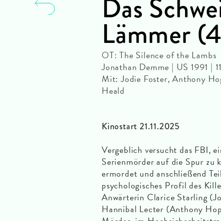
Das Schwei
Lämmer (4
OT: The Silence of the Lambs
Jonathan Demme | US 1991 | 
Mit: Jodie Foster, Anthony Ho
Heald
Kinostart 21.11.2025
Vergeblich versucht das FBI, e
Serienmörder auf die Spur zu 
ermordet und anschließend Tei
psychologisches Profil des Kill
Anwärterin Clarice Starling (Jo
Hannibal Lecter (Anthony Hopki
Mörder, im Hochsicherheitstr