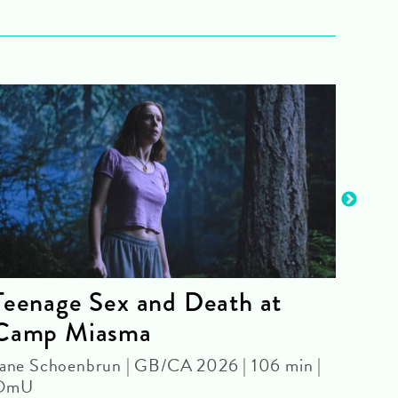
Teenage Sex and Death at
Wel
Camp Miasma
BABY
Josep
ane Schoenbrun | GB/CA 2026 | 106 min |
OmU