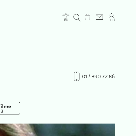
01 / 890 72 86
Filme
 3