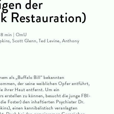
gen der
k Restauration)
118 min | OmU
pkins, Scott Glenn, Ted Levine, Anthony
inem als „Buffalo Bill“ bekannten
kommen, der seine weiblichen Opfer entführt,
le ihrer Haut entfernt. Um ein
ers erstellen zu können, besucht die junge FBI-
die Foster) den inhaftierten Psychiater Dr.
ns), einen kannibalistisch veranlagten
akt. Doch bei den gemeinsamen Gesprächen