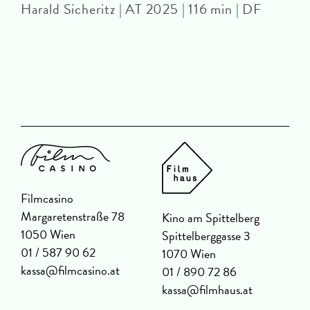
Harald Sicheritz | AT 2025 | 116 min | DF
D
m
Filmcasino
Margaretenstraße 78
Kino am Spittelberg
1050 Wien
Spittelberggasse 3
01 / 587 90 62
1070 Wien
kassa@filmcasino.at
01 / 890 72 86
kassa@filmhaus.at