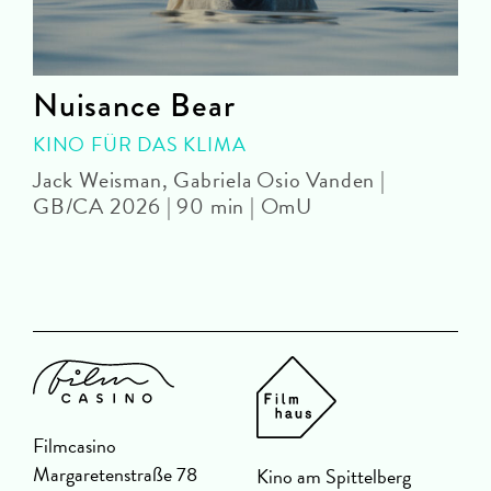
Nuisance Bear
KINO FÜR DAS KLIMA
Jack Weisman, Gabriela Osio Vanden |
A
GB/CA 2026 | 90 min | OmU
Filmcasino
Margaretenstraße 78
Kino am Spittelberg