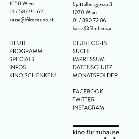
1050 Wien
Spittelberggasse 3
01 / 587 90 62
1070 Wien
kassa@filmcasino.at
01 / 890 72 86
kassa@filmhaus.at
HEUTE
CLUB LOG-IN
PROGRAMM
SUCHE
SPECIALS
IMPRESSUM
INFOS
DATENSCHUTZ
KINO SCHENKEN!
MONATSFOLDER
FACEBOOK
TWITTER
INSTAGRAM