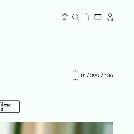
01 / 890 72 86
Filme
 3