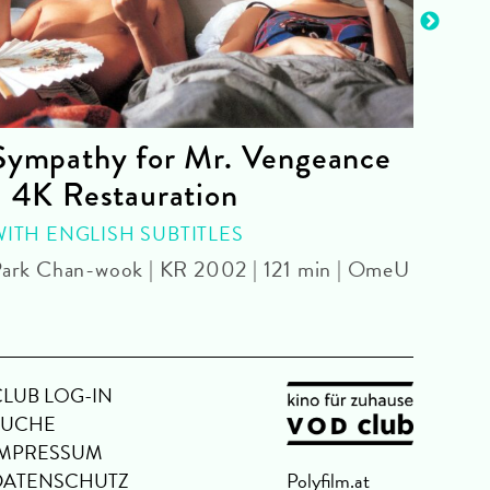
Sympathy for Mr. Vengeance
The
- 4K Restauration
Olivi
WITH ENGLISH SUBTITLES
ark Chan-wook | KR 2002 | 121 min | OmeU
CLUB LOG-IN
SUCHE
IMPRESSUM
DATENSCHUTZ
Polyfilm.at