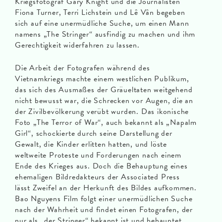
Kriegsfotograf Gary Knight und die Journalisten
Fiona Turner, Terri Lichstein und Lê Vân begeben
sich auf eine unermüdliche Suche, um einen Mann
namens „The Stringer“ ausfindig zu machen und ihm
Gerechtigkeit widerfahren zu lassen.
Die Arbeit der Fotografen während des
Vietnamkriegs machte einem westlichen Publikum,
das sich des Ausmaßes der Gräueltaten weitgehend
nicht bewusst war, die Schrecken vor Augen, die an
der Zivilbevölkerung verübt wurden. Das ikonische
Foto „The Terror of War“, auch bekannt als „Napalm
Girl“, schockierte durch seine Darstellung der
Gewalt, die Kinder erlitten hatten, und löste
weltweite Proteste und Forderungen nach einem
Ende des Krieges aus. Doch die Behauptung eines
ehemaligen Bildredakteurs der Associated Press
lässt Zweifel an der Herkunft des Bildes aufkommen.
Bao Nguyens Film folgt einer unermüdlichen Suche
nach der Wahrheit und findet einen Fotografen, der
nur als „der Stringer“ bekannt ist und behauptet,