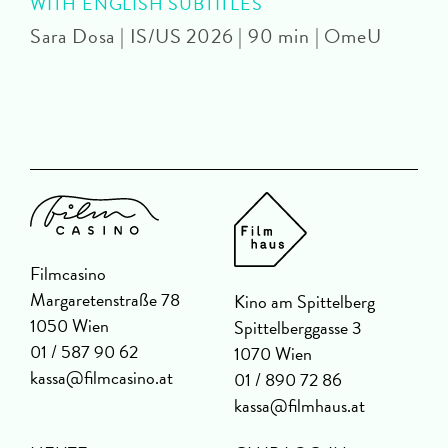
WITH ENGLISH SUBTITLES
Sara Dosa | IS/US 2026 | 90 min | OmeU
P
Filmcasino
Margaretenstraße 78
Kino am Spittelberg
1050 Wien
Spittelberggasse 3
01 / 587 90 62
1070 Wien
kassa@filmcasino.at
01 / 890 72 86
kassa@filmhaus.at