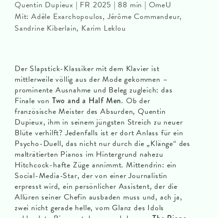
Quentin Dupieux | FR 2025 | 88 min | OmeU
Mit: Adèle Exarchopoulos, Jérôme Commandeur,
Sandrine Kiberlain, Karim Leklou
Der Slapstick-Klassiker mit dem Klavier ist
mittlerweile völlig aus der Mode gekommen –
prominente Ausnahme und Beleg zugleich: das
Finale von
Two and a Half Men
. Ob der
französische Meister des Absurden, Quentin
Dupieux, ihm in seinem jüngsten Streich zu neuer
Blüte verhilft? Jedenfalls ist er dort Anlass für ein
Psycho-Duell, das nicht nur durch die „Klänge“ des
malträtierten Pianos im Hintergrund nahezu
Hitchcock-hafte Züge annimmt. Mittendrin: ein
Social-Media-Star, der von einer Journalistin
erpresst wird, ein persönlicher Assistent, der die
Allüren seiner Chefin ausbaden muss und, ach ja,
zwei nicht gerade helle, vom Glanz des Idols