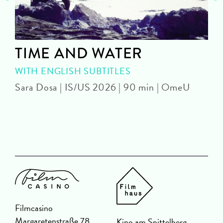
TIME AND WATER
WITH ENGLISH SUBTITLES
Sara Dosa | IS/US 2026 | 90 min | OmeU
P
Filmcasino
Margaretenstraße 78
Kino am Spittelberg