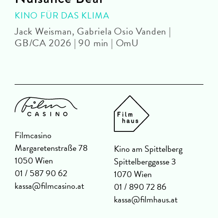
KINO FÜR DAS KLIMA
Jack Weisman, Gabriela Osio Vanden |
J
GB/CA 2026 | 90 min | OmU
Filmcasino
Margaretenstraße 78
Kino am Spittelberg
1050 Wien
Spittelberggasse 3
01 / 587 90 62
1070 Wien
kassa@filmcasino.at
01 / 890 72 86
kassa@filmhaus.at