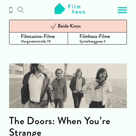
Zum
Inhalt
Beide Kinos
Filmcasino-Filme
Filmhaus-Filme
Margaretenstraße 78
Spittelberggasse 3
The Doors: When You’re
Strange