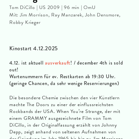
Tom DiCillo | US 2009 | 96 min | OmU
Mit: Jim Morrison, Ray Manzarek, John Densmore,
Robby Krieger
Kinostart 4.12.2025
4.12. ist aktuell
ausverkauft
! / december 4th is sold
out!
Wartenummern für ev. Restkarten ab 19:30 Uhr.
(geringe Chancen, da sehr wenige Reservierungen)
Die besondere Chemie zwischen den vier Künstlern
machte The Doors zu einer der einflussreichsten
Rockbands der USA. When You’re Strange, der mit
einem GRAMMY ausgezeichnete Film von Tom
DiCillo, in der Originalfassung erzählt von Johnny
Depp, zeigt anhand von seltenen Aufnahmen von
der Gründung im Jahr 1965 bis hin zu Jim Morrisons