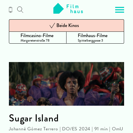
Zum
Inhalt
Beide Kinos
Filmcasino-Filme
Filmhaus-Filme
Margaretenstraße 78
Spittelberggasse 3
Sugar Island
Johanné Gómez Terrero | DO/ES 2024 | 91 min | OmU