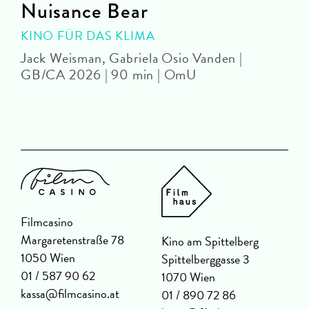
Nuisance Bear
KINO FÜR DAS KLIMA
Jack Weisman, Gabriela Osio Vanden |
J
GB/CA 2026 | 90 min | OmU
Filmcasino
Margaretenstraße 78
Kino am Spittelberg
1050 Wien
Spittelberggasse 3
01 / 587 90 62
1070 Wien
kassa@filmcasino.at
01 / 890 72 86