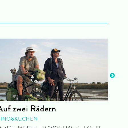
Auf zwei Rädern
BRU
KINO&KUCHEN
KIN
athias Mlekuz | FR 2024 | 89 min | OmU
Haral