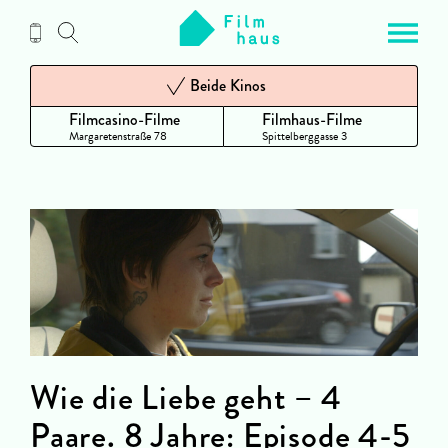
Zum
Inhalt
Beide Kinos
Filmcasino-Filme
Filmhaus-Filme
Margaretenstraße 78
Spittelberggasse 3
Wie die Liebe geht – 4
Paare. 8 Jahre: Episode 4-5