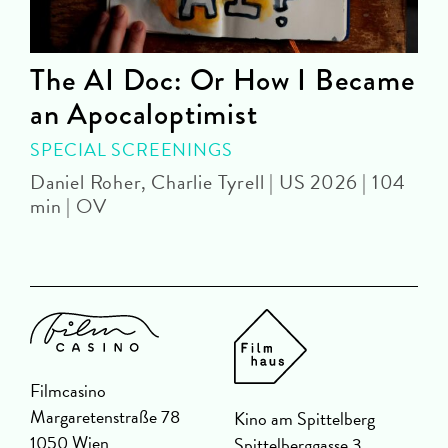
The AI Doc: Or How I Became
an Apocaloptimist
D
SPECIAL SCREENINGS
Daniel Roher, Charlie Tyrell | US 2026 | 104
min | OV
Filmcasino
Margaretenstraße 78
Kino am Spittelberg
1050 Wien
Spittelberggasse 3