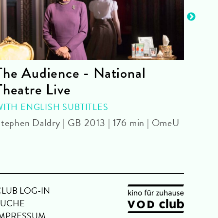
The Audience - National
La 
Theatre Live
CINE
Yoel 
WITH ENGLISH SUBTITLES
tephen Daldry | GB 2013 | 176 min | OmeU
CLUB LOG-IN
SUCHE
IMPRESSUM