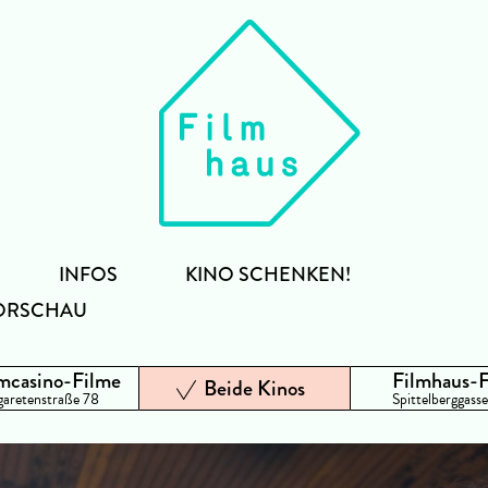
INFOS
KINO SCHENKEN!
ORSCHAU
mcasino-Filme
Filmhaus-
Beide Kinos
aretenstraße 78
Spittelberggasse