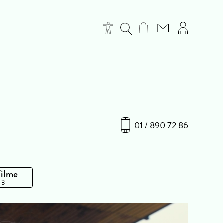
01 / 890 72 86
Filme
 3