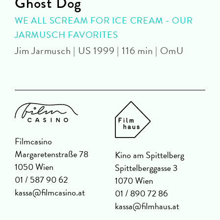
Ghost Dog
WE ALL SCREAM FOR ICE CREAM - OUR
JARMUSCH FAVORITES
B
Jim Jarmusch | US 1999 | 116 min | OmU
Filmcasino
Margaretenstraße 78
Kino am Spittelberg
1050 Wien
Spittelberggasse 3
01 / 587 90 62
1070 Wien
kassa@filmcasino.at
01 / 890 72 86
kassa@filmhaus.at