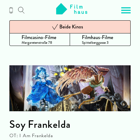
Zum
Inhalt
Beide Kinos
Filmcasino-Filme
Filmhaus-Filme
Margaretenstraße 78
Spittelberggasse 3
Soy Frankelda
OT: I Am Frankelda