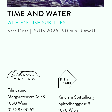
TIME AND WATER
WITH ENGLISH SUBTITLES
Sara Dosa | IS/US 2026 | 90 min | OmeU
P
Filmcasino
Margaretenstraße 78
Kino am Spittelberg
1050 Wien
Spittelberggasse 3
01 / 587 90 62
1070 Wien