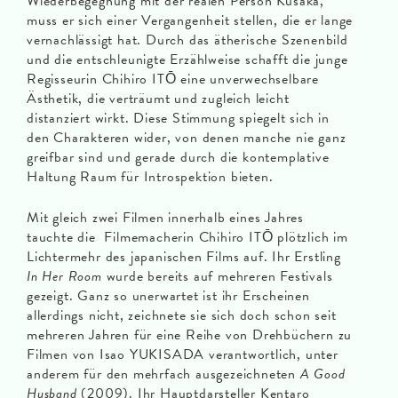
Wiederbegegnung mit der realen Person Kusaka,
muss er sich einer Vergangenheit stellen, die er lange
vernachlässigt hat. Durch das ätherische Szenenbild
und die entschleunigte Erzählweise schafft die junge
Regisseurin Chihiro ITŌ eine unverwechselbare
Ästhetik, die verträumt und zugleich leicht
distanziert wirkt. Diese Stimmung spiegelt sich in
den Charakteren wider, von denen manche nie ganz
greifbar sind und gerade durch die kontemplative
Haltung Raum für Introspektion bieten.
Mit gleich zwei Filmen innerhalb eines Jahres
tauchte die Filmemacherin Chihiro ITŌ plötzlich im
Lichtermehr des japanischen Films auf. Ihr Erstling
In Her Room
wurde bereits auf mehreren Festivals
gezeigt. Ganz so unerwartet ist ihr Erscheinen
allerdings nicht, zeichnete sie sich doch schon seit
mehreren Jahren für eine Reihe von Drehbüchern zu
Filmen von Isao YUKISADA verantwortlich, unter
anderem für den mehrfach ausgezeichneten
A Good
Husband
(2009). Ihr Hauptdarsteller Kentaro