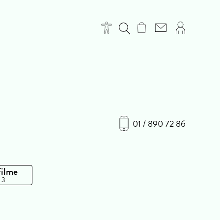
01 / 890 72 86
Filme
 3