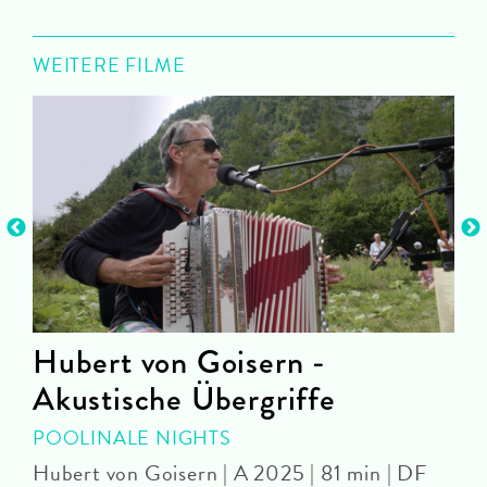
WEITERE FILME
Hubert von Goisern -
Akustische Übergriffe
D
POOLINALE NIGHTS
Hubert von Goisern | A 2025 | 81 min | DF