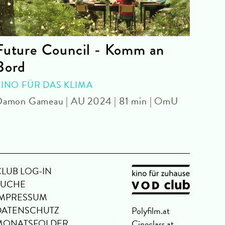
Future Council - Komm an
Obs
Bord
Curry
KINO FÜR DAS KLIMA
amon Gameau | AU 2024 | 81 min | OmU
CLUB LOG-IN
SUCHE
IMPRESSUM
DATENSCHUTZ
Polyfilm.at
MONATSFOLDER
Cineclass.at