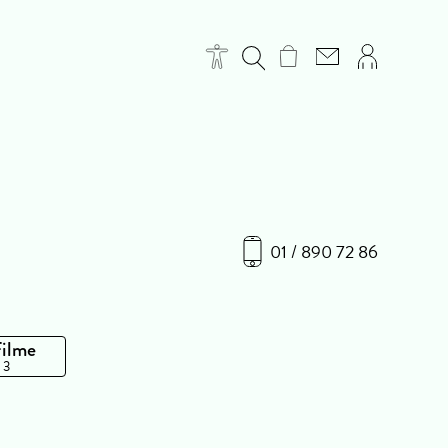
01 / 890 72 86
Filme
 3