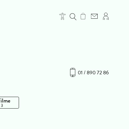
01 / 890 72 86
Filme
 3