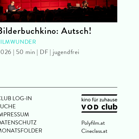
Bilderbuchkino: Autsch!
Sym
- 4
FILMWUNDER
026 | 50 min | DF | jugendfrei
WITH
Park 
CLUB LOG-IN
SUCHE
IMPRESSUM
DATENSCHUTZ
Polyfilm.at
MONATSFOLDER
Cineclass.at