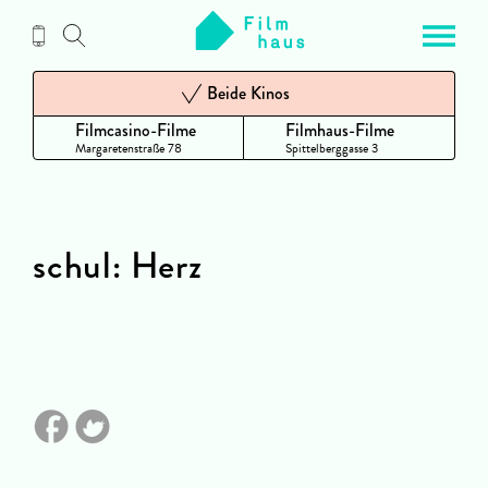
Zum
Inhalt
Beide Kinos
Filmcasino-Filme
Filmhaus-Filme
Margaretenstraße 78
Spittelberggasse 3
schul: Herz