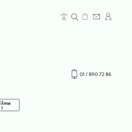
01 / 890 72 86
Filme
 3