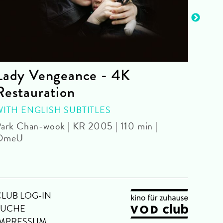
Lady Vengeance - 4K
The
Restauration
Danie
WITH ENGLISH SUBTITLES
ark Chan-wook | KR 2005 | 110 min |
OmeU
CLUB LOG-IN
SUCHE
IMPRESSUM