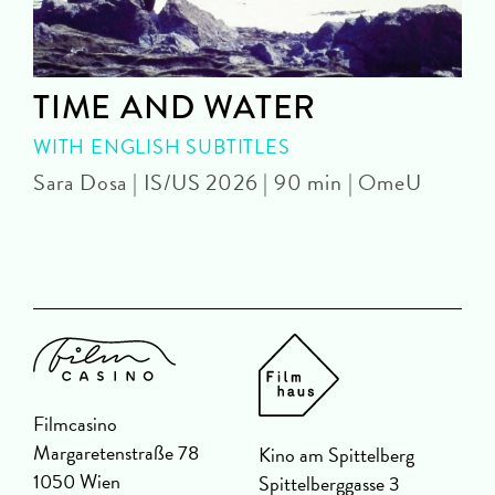
TIME AND WATER
WITH ENGLISH SUBTITLES
Sara Dosa | IS/US 2026 | 90 min | OmeU
P
Filmcasino
Margaretenstraße 78
Kino am Spittelberg
1050 Wien
Spittelberggasse 3