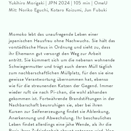
Yukihiro Morigaki | JPN 2024 | 105 min | OmeU
Mit: Noriko Eguchi, Kotaro Koizumi, Jun Fubuki
Momoko lebt das unaufregende Leben einer
japanischen Hausfrau ohne Nachwuchs. Sie hält das
vorstädtische Haus in Ordnung und sieht zu, dass
ihr Ehemann gut versorgt den Weg zur Arbeit
antritt. Sie kümmert sich um die nebenan wohnende
Schwiegermutter und trägt auch deren Müll täglich
zum nachbarschaftlichen Müllplatz, für den sie eine
gewisse Verantwortung übernommen hat, ebenso
wie für die streunenden Katzen der Gegend. Immer
wieder ruft sie nach Pi-chan, die wohl abhanden
gekommen ist. Fortwährende Brandstiftungen in der
Nachbarschaft beunruhigen sie, aber bei ihren
Kursen zur Seifenerzeugung findet sie Ablenkung,
Anerkennung und Abwechslung. Ihr beschauliches
Leben findet allerdings eine jähe Wende, als ihr die
Basis ihrer Zufriedenheit abrupt entzogen wird. Von