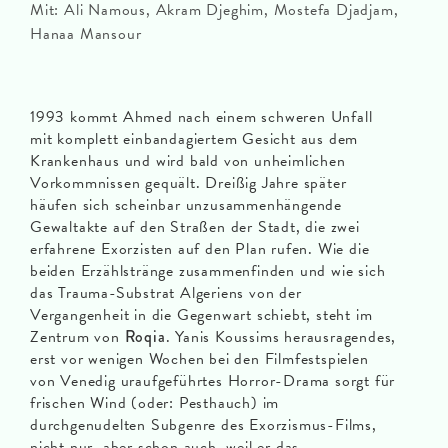
Mit: Ali Namous, Akram Djeghim, Mostefa Djadjam,
Hanaa Mansour
1993 kommt Ahmed nach einem schweren Unfall
mit komplett einbandagiertem Gesicht aus dem
Krankenhaus und wird bald von unheimlichen
Vorkommnissen gequält. Dreißig Jahre später
häufen sich scheinbar unzusammenhängende
Gewaltakte auf den Straßen der Stadt, die zwei
erfahrene Exorzisten auf den Plan rufen. Wie die
beiden Erzählstränge zusammenfinden und wie sich
das Trauma-Substrat Algeriens von der
Vergangenheit in die Gegenwart schiebt, steht im
Zentrum von
Roqia
. Yanis Koussims herausragendes,
erst vor wenigen Wochen bei den Filmfestspielen
von Venedig uraufgeführtes Horror-Drama sorgt für
frischen Wind (oder: Pesthauch) im
durchgenudelten Subgenre des Exorzismus-Films,
nicht nur, aber schon auch, weil er das