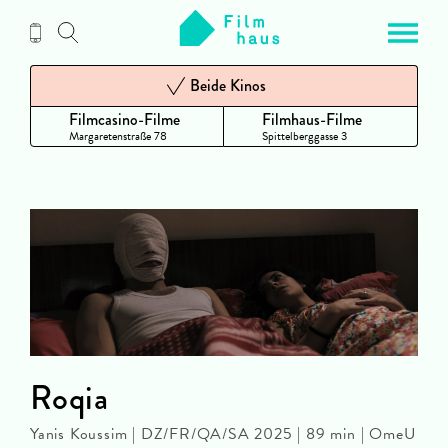
Zum
Inhalt
Beide Kinos
Filmcasino-Filme
Filmhaus-Filme
Margaretenstraße 78
Spittelberggasse 3
Roqia
Yanis Koussim | DZ/FR/QA/SA 2025 | 89 min | OmeU