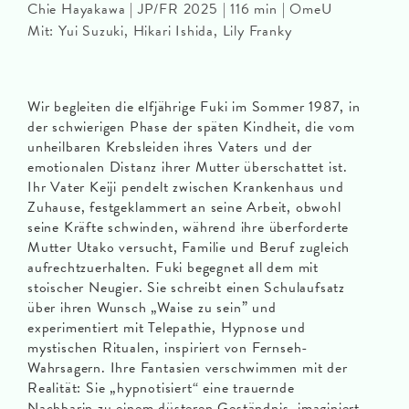
Chie Hayakawa | JP/FR 2025 | 116 min | OmeU
Mit: Yui Suzuki, Hikari Ishida, Lily Franky
Wir begleiten die elfjährige Fuki im Sommer 1987, in
der schwierigen Phase der späten Kindheit, die vom
unheilbaren Krebsleiden ihres Vaters und der
emotionalen Distanz ihrer Mutter überschattet ist.
Ihr Vater Keiji pendelt zwischen Krankenhaus und
Zuhause, festgeklammert an seine Arbeit, obwohl
seine Kräfte schwinden, während ihre überforderte
Mutter Utako versucht, Familie und Beruf zugleich
aufrechtzuerhalten. Fuki begegnet all dem mit
stoischer Neugier. Sie schreibt einen Schulaufsatz
über ihren Wunsch „Waise zu sein” und
experimentiert mit Telepathie, Hypnose und
mystischen Ritualen, inspiriert von Fernseh-
Wahrsagern. Ihre Fantasien verschwimmen mit der
Realität: Sie „hypnotisiert“ eine trauernde
Nachbarin zu einem düsteren Geständnis, imaginiert