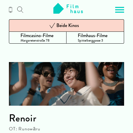
Zum
Inhalt
Beide Kinos
Filmcasino-Filme
Filmhaus-Filme
Margaretenstraße 78
Spittelberggasse 3
Renoir
OT: Runowāru