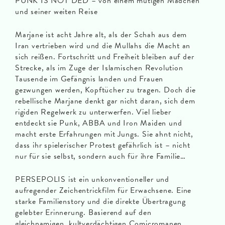
PUNK IS NOT DED – von einem mutigen Mädchen
und seiner weiten Reise
Marjane ist acht Jahre alt, als der Schah aus dem
Iran vertrieben wird und die Mullahs die Macht an
sich reißen. Fortschritt und Freiheit bleiben auf der
Strecke, als im Zuge der Islamischen Revolution
Tausende im Gefängnis landen und Frauen
gezwungen werden, Kopftücher zu tragen. Doch die
rebellische Marjane denkt gar nicht daran, sich dem
rigiden Regelwerk zu unterwerfen. Viel lieber
entdeckt sie Punk, ABBA und Iron Maiden und
macht erste Erfahrungen mit Jungs. Sie ahnt nicht,
dass ihr spielerischer Protest gefährlich ist – nicht
nur für sie selbst, sondern auch für ihre Familie…
PERSEPOLIS ist ein unkonventioneller und
aufregender Zeichentrickfilm für Erwachsene. Eine
starke Familienstory und die direkte Übertragung
gelebter Erinnerung. Basierend auf den
gleichnamigen, kultverdächtigen Comicromanen,