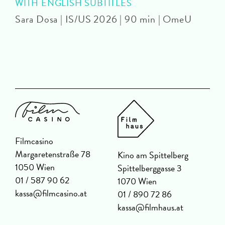
WITH ENGLISH SUBTITLES
Sara Dosa | IS/US 2026 | 90 min | OmeU
P
Filmcasino
Margaretenstraße 78
Kino am Spittelberg
1050 Wien
Spittelberggasse 3
01 / 587 90 62
1070 Wien
kassa@filmcasino.at
01 / 890 72 86
kassa@filmhaus.at