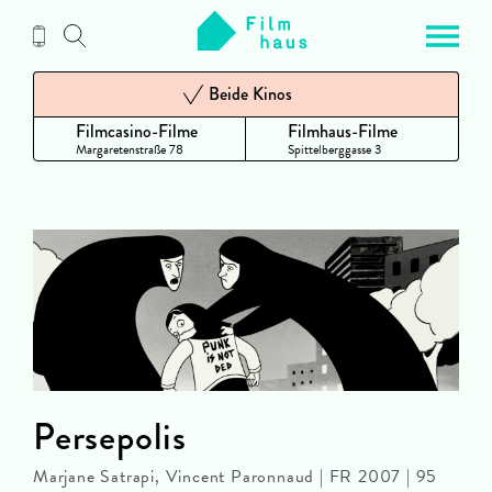
Zum
Inhalt
Beide Kinos
Filmcasino-Filme
Filmhaus-Filme
Margaretenstraße 78
Spittelberggasse 3
Persepolis
Marjane Satrapi, Vincent Paronnaud | FR 2007 | 95